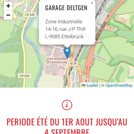
×
+
GARAGE DELTGEN
−
Zone Industrielle
14-16, rue J-P Thill
L-9085 Ettelbrück
Leaflet
|
©
OpenStreetMap
PERIODE ÉTÉ DU 1ER AOUT JUSQU’AU
4 SEPTEMBRE